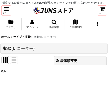
激変する映像の未来へ！JUNSの製品をオンラインでお買い求めいただけます。
メニュー
カート
カテゴリ
マイページ
商品検索
ご利用案内
ホーム
>
ライブ・収録
>
収録(レコーダー)
収録(レコーダー)
表示順変更
閉じる
0
件
表示数
:
並び順
:
絞り込む