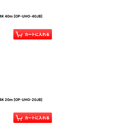
K 40m
[
OP-UHO-40JB
]
K 20m
[
OP-UHO-20JB
]