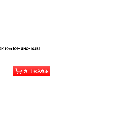
K 10m
[
OP-UHO-10JB
]