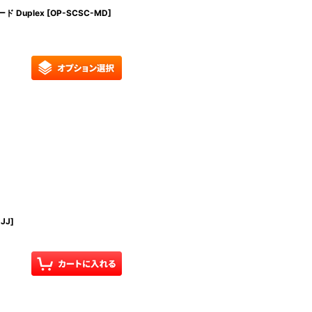
 Duplex
[
OP-SCSC-MD
]
JJ
]