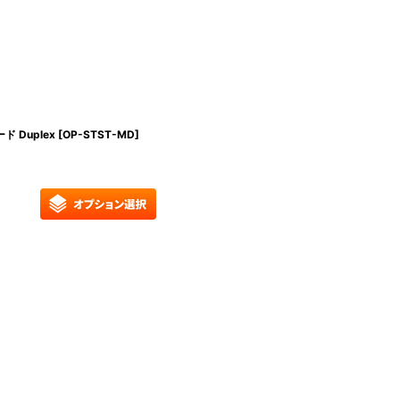
 Duplex
[
OP-STST-MD
]