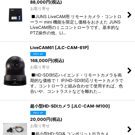
88,000
円
(税込)
お取り寄せ
■JUNS LiveCAM用 リモートカメラ・コントロ
ーラー mini 機能を限定し価格をおさえた JUNS
LiveCAM用のミニコントローラです。基本的な
PTZ操作の他、Li…
LiveCAM61
[
JLC-CAM-61P
]
168,000
円
(税込)
お取り寄せ
■HD-SDI対応ハイエンド・リモートカメラを画
期的な価格で！ IP/HD-SDI対応リモートカメラで
す。コントローラと組み合わせて使用すれば、色
合いや、コントラストなどを離れた…
超小型HD-SDIカメラ
[
JLC-CAM-M100
]
20,000
円
(税込)
お取り寄せ
■超小型HD-SDI& コンポジット出力カメ