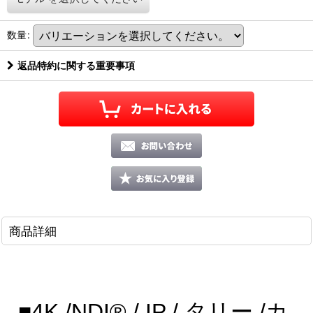
数量
:
返品特約に関する重要事項
商品詳細
■
4K /
NDI® /
IP / タリー /
カ