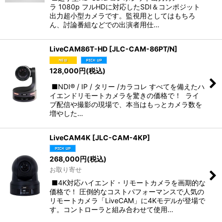
ラ 1080p フルHDに対応したSDI＆コンポジット
出力超小型カメラです。監視用としてはもちろ
ん、討論番組などでの出演者用仕…
LiveCAM86T-HD
[
JLC-CAM-86PT/N
]
128,000
円
(税込)
■NDI® / IP / タリー /カラコレ すべてを備えたハ
イエンドリモートカメラを驚きの価格で！ ライ
ブ配信や撮影の現場で、本当はもっとカメラ数を
増やした…
LiveCAM4K
[
JLC-CAM-4KP
]
268,000
円
(税込)
お取り寄せ
■4K対応ハイエンド・リモートカメラを画期的な
価格で！ 圧倒的なコストパフォーマンスで人気の
リモートカメラ「LiveCAM」に4Kモデルが登場で
す。コントローラと組み合わせて使用…