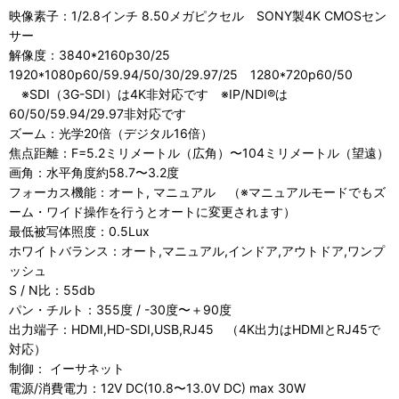
映像素子：1/2.8インチ 8.50メガピクセル SONY製4K CMOSセン
サー
解像度：3840*2160p30/25
1920*1080p60/59.94/50/30/29.97/25 1280*720p60/50
※SDI（3G-SDI）は4K非対応です ※IP/NDI®は
60/50/59.94/29.97非対応です
ズーム：光学20倍（デジタル16倍）
焦点距離：F=5.2ミリメートル（広角）〜104ミリメートル（望遠）
画角：水平角度約58.7〜3.2度
フォーカス機能：オート, マニュアル （※マニュアルモードでもズ
ーム・ワイド操作を行うとオートに変更されます）
最低被写体照度：0.5Lux
ホワイトバランス：オート,マニュアル,インドア,アウトドア,ワンプ
ッシュ
S / N比：55db
パン・チルト：355度 / -30度〜＋90度
出力端子：HDMI,HD-SDI,USB,RJ45 （4K出力はHDMIとRJ45で
対応）
制御： イーサネット
電源/消費電力：12V DC(10.8〜13.0V DC) max 30W