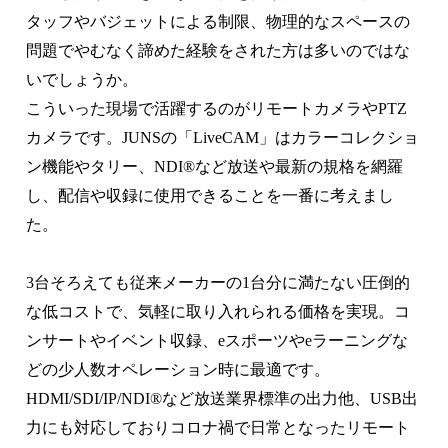
タッフやバジェットによる制限、物理的なスペースの
問題でやむなく諦めた経験をされた方は多いのではな
いでしょうか。
こういった現場で活躍するのがリモートカメラやPTZ
カメラです。JUNSの「LiveCAM」はカラーコレクショ
ン機能やタリー、NDI®など放送や最新の規格を網羅
し、配信や収録に使用できることを一番に考えまし
た。
3台そろえても従来メーカーの1台分に満たない圧倒的
な低コストで、気軽に取り入れられる価格を実現。コ
ンサートやイベント収録、eスポーツやeラーニングな
どの少人数オペレーション時に最適です。
HDMI/SDI/IP/NDI®など放送業界標準の出力他、USB出
力にも対応しておりコロナ禍で日常となったリモート