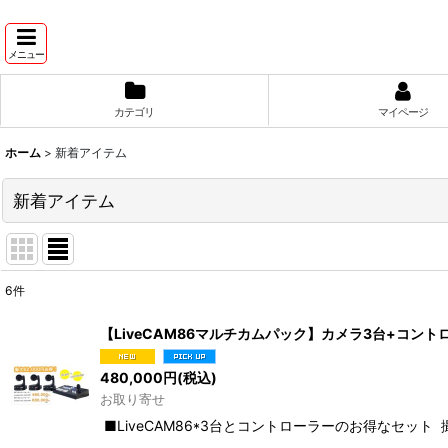
メニュー
カテゴリ
マイページ
ホーム
>
新着アイテム
新着アイテム
6
件
表示数
:
【LiveCAM86マルチカムパック】カメラ3台+コント
並び順
:
480,000
円
(税込)
お取り寄せ
■LiveCAM86*3台とコントローラーのお得なセッ