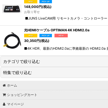
148,000
円
(税込)
お取り寄せ
■JUNS LiveCAM用 リモートカメラ・コントローラー 
光HDMIケーブル OPTIMAN 4K HDMI2.0a
30,350
円
(税込)
■4K HDR、最新のHDMI2.0aに準拠最新の HDMI2.0
カテゴリで絞り込む
特集で絞り込む
JUNS Pro(編集PC)
OPTIMAN(光ケーブル)
ホーム
PCパーツ
ショッピングカート
ライブ・収録
PC本体
マイページ
プロンプター
Blackmagic Design