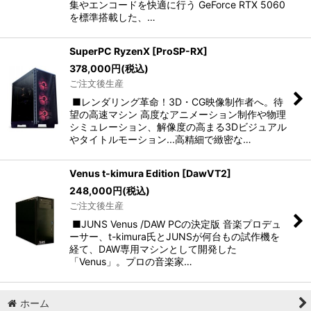
集やエンコードを快適に行う GeForce RTX 5060
を標準搭載した、…
SuperPC RyzenX
[
ProSP-RX
]
378,000
円
(税込)
ご注文後生産
■レンダリング革命！3D・CG映像制作者へ。待
望の高速マシン 高度なアニメーション制作や物理
シミュレーション、解像度の高まる3Dビジュアル
やタイトルモーション...高精細で緻密な…
Venus t-kimura Edition
[
DawVT2
]
248,000
円
(税込)
ご注文後生産
■JUNS Venus /DAW PCの決定版 音楽プロデュ
ーサー、t-kimura氏とJUNSが何台もの試作機を
経て、DAW専用マシンとして開発した
「Venus」。プロの音楽家…
ホーム