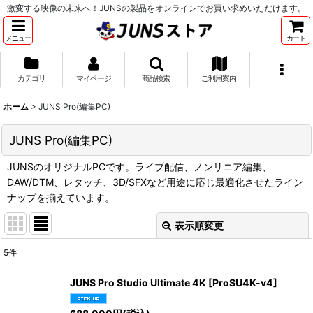
激変する映像の未来へ！JUNSの製品をオンラインでお買い求めいただけます。
メニュー
カート
カテゴリ
マイページ
商品検索
ご利用案内
ホーム
>
JUNS Pro(編集PC)
JUNS Pro(編集PC)
JUNSのオリジナルPCです。ライブ配信、ノンリニア編集、
DAW/DTM、レタッチ、3D/SFXなど用途に応じ最適化させたライン
ナップを揃えています。
表示順変更
閉じる
5
件
サブカテゴリ
:
JUNS Pro Studio Ultimate 4K
[
ProSU4K-v4
]
表示数
: