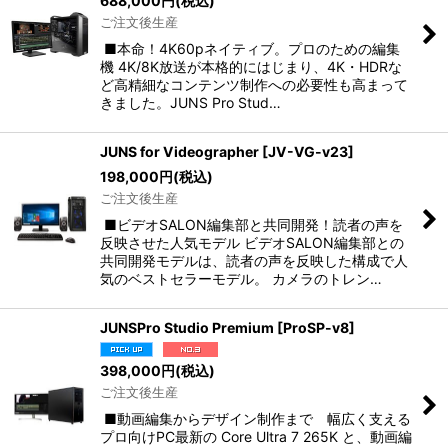
688,000
円
(税込)
ご注文後生産
並び順
:
■本命！4K60pネイティブ。プロのための編集
機 4K/8K放送が本格的にはじまり、4K・HDRな
ど高精細なコンテンツ制作への必要性も高まって
絞り込む
きました。JUNS Pro Stud…
JUNS for Videographer
[
JV-VG-v23
]
198,000
円
(税込)
ご注文後生産
■ビデオSALON編集部と共同開発！読者の声を
反映させた人気モデル ビデオSALON編集部との
共同開発モデルは、読者の声を反映した構成で人
気のベストセラーモデル。 カメラのトレン…
JUNSPro Studio Premium
[
ProSP-v8
]
398,000
円
(税込)
ご注文後生産
■動画編集からデザイン制作まで 幅広く支える
プロ向けPC最新の Core Ultra 7 265K と、動画編