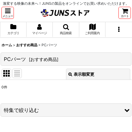
激変する映像の未来へ！JUNSの製品をオンラインでお買い求めいただけます。
メニュー
カート
カテゴリ
マイページ
商品検索
ご利用案内
ホーム
>
おすすめ商品
>
PCパーツ
PCパーツ
[
おすすめ商品
]
表示順変更
閉じる
0
件
表示数
:
並び順
:
特集で絞り込む
絞り込む
PCパーツ