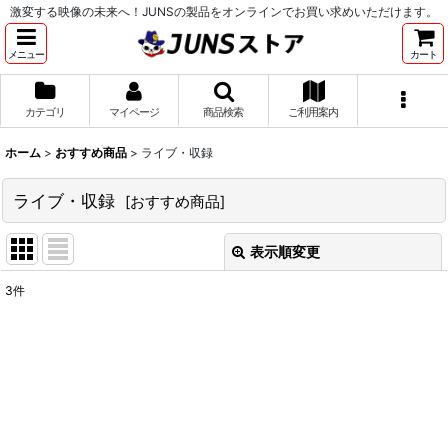
激変する映像の未来へ！JUNSの製品をオンラインでお買い求めいただけます。
メニュー
カート
カテゴリ
マイページ
商品検索
ご利用案内
ホーム
>
おすすめ商品
>
ライブ・収録
ライブ・収録
[
おすすめ商品
]
表示順変更
閉じる
3
件
サブカテゴリ
:
表示数
:
並び順
: