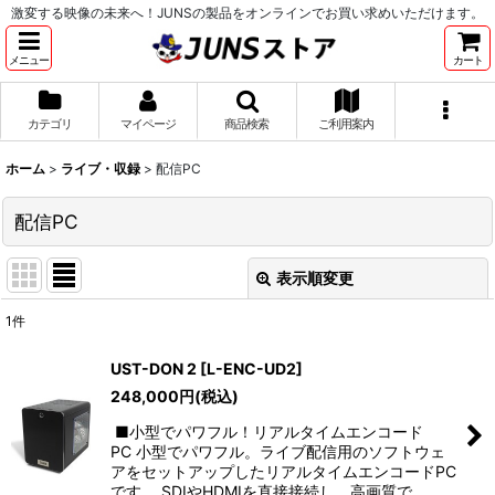
激変する映像の未来へ！JUNSの製品をオンラインでお買い求めいただけます。
メニュー
カート
カテゴリ
マイページ
商品検索
ご利用案内
ホーム
>
ライブ・収録
>
配信PC
配信PC
表示順変更
閉じる
1
件
表示数
:
UST-DON 2
[
L-ENC-UD2
]
248,000
円
(税込)
並び順
:
■小型でパワフル！リアルタイムエンコード
PC 小型でパワフル。ライブ配信用のソフトウェ
絞り込む
アをセットアップしたリアルタイムエンコードPC
です。 SDIやHDMIを直接接続し、高画質で…