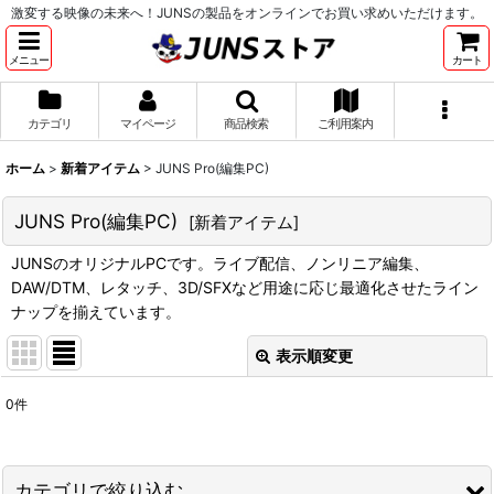
激変する映像の未来へ！JUNSの製品をオンラインでお買い求めいただけます。
メニュー
カート
カテゴリ
マイページ
商品検索
ご利用案内
ホーム
>
新着アイテム
>
JUNS Pro(編集PC)
JUNS Pro(編集PC)
[
新着アイテム
]
JUNSのオリジナルPCです。ライブ配信、ノンリニア編集、
DAW/DTM、レタッチ、3D/SFXなど用途に応じ最適化させたライン
ナップを揃えています。
表示順変更
閉じる
0
件
サブカテゴリ
:
表示数
:
カテゴリで絞り込む