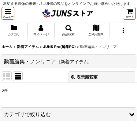
激変する映像の未来へ！JUNSの製品をオンラインでお買い求めいただけます。
メニュー
カート
カテゴリ
マイページ
商品検索
ご利用案内
ホーム
>
新着アイテム
>
JUNS Pro(編集PC)
>
動画編集・ノンリニア
動画編集・ノンリニア
[
新着アイテム
]
表示順変更
閉じる
0
件
表示数
:
並び順
:
カテゴリで絞り込む
絞り込む
JUNS Pro(編集PC) (全商品)