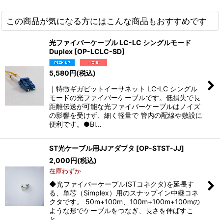
この商品が気になる方にはこんな商品もおすすめです
光ファイバーケーブル LC-LC シングルモード
Duplex
[
OP-LCLC-SD
]
5,580
円
(税込)
｜特徴ギガビットイーサネット LC-LC シングル
モードの光ファイバーケーブルです。低損失で長
距離伝送が可能な光ファイバーケーブルはノイズ
の影響を受けず、細く軽量で 管内の配線や敷設に
便利です。●Bl…
ST光ケーブル用JJアダプタ
[
OP-STST-JJ
]
2,000
円
(税込)
在庫わずか
◆光ファイバーケーブル(STコネクタ)を延長す
る、単芯（Simplex）用のスナップイン中継コネ
クタです。 50m+100m、100m+100m+100mの
ような形でケーブルをつなぎ、長さを伸ばすこ
と…