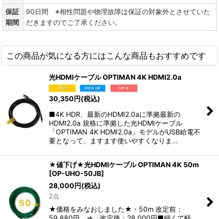
保証
90日間 ※相性問題や物理故障は保証の対象外とさせていた
期間
だきますのでご了承ください。
この商品が気になる方にはこんな商品もおすすめです
光HDMIケーブル OPTIMAN 4K HDMI2.0a
30,350
円
(税込)
■4K HDR、最新のHDMI2.0aに準拠最新の
HDMI2.0a 規格に準拠した光HDMIケーブル
「OPTIMAN 4K HDMI2.0a」モデルがUSB給電不
要となって、ますます使いやすくなりま…
★値下げ★光HDMIケーブル OPTIMAN 4K 50m
[
OP-UHO-50JB
]
28,000
円
(税込)
2点
★価格をみなおしました★・50m 改定前：
59,880円 ⇒ 改定後：28,000円■細くて軽