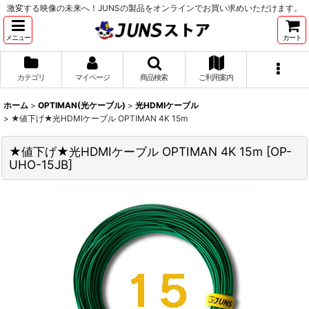
激変する映像の未来へ！JUNSの製品をオンラインでお買い求めいただけます。
メニュー
カート
カテゴリ
マイページ
商品検索
ご利用案内
ホーム
>
OPTIMAN(光ケーブル)
>
光HDMIケーブル
>
★値下げ★光HDMIケーブル OPTIMAN 4K 15m
★値下げ★光HDMIケーブル OPTIMAN 4K 15m
[
OP-
UHO-15JB
]