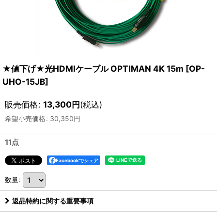
★値下げ★光HDMIケーブル OPTIMAN 4K 15m
[
OP-
UHO-15JB
]
販売価格
:
13,300
円
(税込)
希望小売価格
:
30,350
円
11点
Facebookでシェア
数量
:
返品特約に関する重要事項