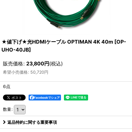
★値下げ★光HDMIケーブル OPTIMAN 4K 40m
[
OP-
UHO-40JB
]
販売価格
:
23,800
円
(税込)
希望小売価格
:
50,720
円
6点
Facebookでシェア
数量
:
返品特約に関する重要事項