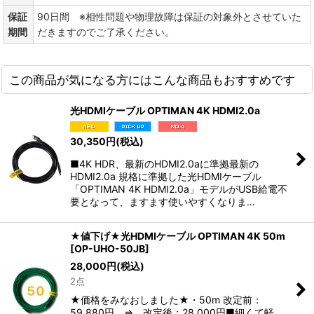
保証
90日間 ※相性問題や物理故障は保証の対象外とさせていた
期間
だきますのでご了承ください。
この商品が気になる方にはこんな商品もおすすめです
光HDMIケーブル OPTIMAN 4K HDMI2.0a
30,350
円
(税込)
■4K HDR、最新のHDMI2.0aに準拠最新の
HDMI2.0a 規格に準拠した光HDMIケーブル
「OPTIMAN 4K HDMI2.0a」モデルがUSB給電不
要となって、ますます使いやすくなりま…
★値下げ★光HDMIケーブル OPTIMAN 4K 50m
[
OP-UHO-50JB
]
28,000
円
(税込)
2点
★価格をみなおしました★・50m 改定前：
59,880円 ⇒ 改定後：28,000円■細くて軽