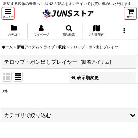
激変する映像の未来へ！JUNSの製品をオンラインでお買い求めいただけます。
メニュー
カート
カテゴリ
マイページ
商品検索
ご利用案内
ホーム
>
新着アイテム
>
ライブ・収録
>
テロップ・ポン出しプレイヤー
テロップ・ポン出しプレイヤー
[
新着アイテム
]
表示順変更
閉じる
0
件
表示数
:
並び順
:
カテゴリで絞り込む
絞り込む
ライブ・収録 (全商品)