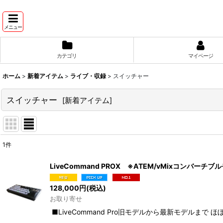
メニュー
カテゴリ
マイページ
ホーム
>
新着アイテム
>
ライブ・収録
>
スイッチャー
スイッチャー
[
新着アイテム
]
1
件
表示数
:
LiveCommand PROX ※ATEM/vMixコンバーチブ
並び順
:
128,000
円
(税込)
お取り寄せ
■LiveCommand Pro旧モデルから最新モデル