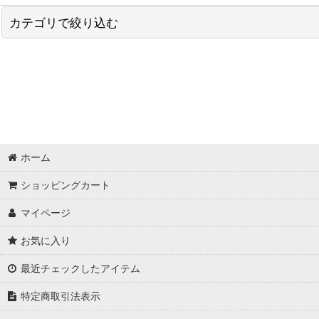
カテゴリで絞り込む
ライブ・収録 (全商品)
配信PC
スイッチャー
テロップ・ポン出しプレイヤー
ホーム
収録(レコーダー)
ショッピングカート
マイページ
お気に入り
最近チェックしたアイテム
特定商取引法表示