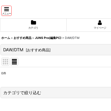
メニュー
カテゴリ
マイページ
ホーム
>
おすすめ商品
>
JUNS Pro(編集PC)
>
DAW/DTM
DAW/DTM
[
おすすめ商品
]
0
件
表示数
:
並び順
:
カテゴリで絞り込む
JUNS Pro(編集PC) (全商品)