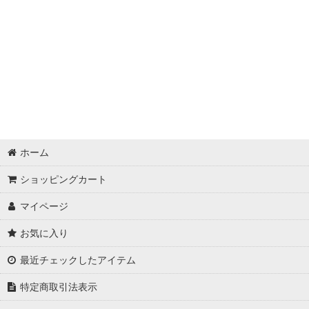
動画編集・ノンリニア
SuperPC /3D・VFX
DAW/DTM
ホーム
ショッピングカート
マイページ
お気に入り
最近チェックしたアイテム
特定商取引法表示