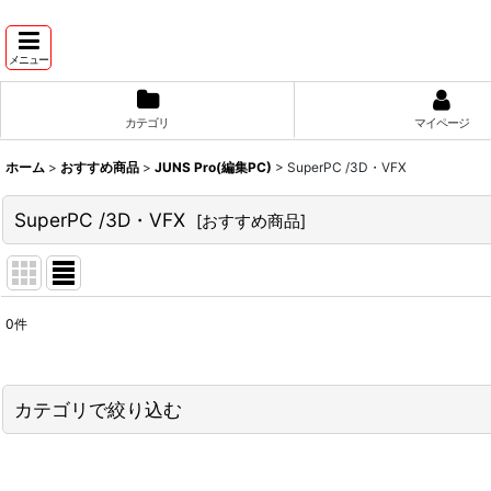
メニュー
カテゴリ
マイページ
ホーム
>
おすすめ商品
>
JUNS Pro(編集PC)
>
SuperPC /3D・VFX
SuperPC /3D・VFX
[
おすすめ商品
]
0
件
表示数
:
並び順
:
カテゴリで絞り込む
JUNS Pro(編集PC) (全商品)