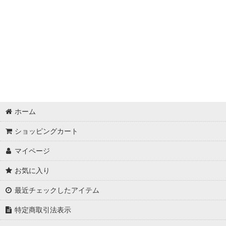
動画編集・ノンリニア
SuperPC /3D・VFX
DAW/DTM
ホーム
ショッピングカート
マイページ
お気に入り
最近チェックしたアイテム
特定商取引法表示