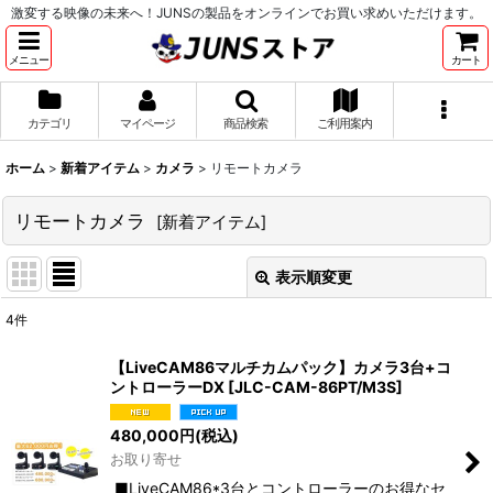
激変する映像の未来へ！JUNSの製品をオンラインでお買い求めいただけます。
メニュー
カート
カテゴリ
マイページ
商品検索
ご利用案内
ホーム
>
新着アイテム
>
カメラ
>
リモートカメラ
リモートカメラ
[
新着アイテム
]
表示順変更
閉じる
4
件
表示数
:
【LiveCAM86マルチカムパック】カメラ3台+コ
ントローラーDX
[
JLC-CAM-86PT/M3S
]
並び順
:
480,000
円
(税込)
お取り寄せ
絞り込む
■LiveCAM86*3台とコントローラーのお得なセ