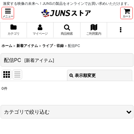
激変する映像の未来へ！JUNSの製品をオンラインでお買い求めいただけます。
メニュー
カート
カテゴリ
マイページ
商品検索
ご利用案内
ホーム
>
新着アイテム
>
ライブ・収録
>
配信PC
配信PC
[
新着アイテム
]
表示順変更
閉じる
0
件
表示数
:
並び順
:
カテゴリで絞り込む
絞り込む
ライブ・収録 (全商品)