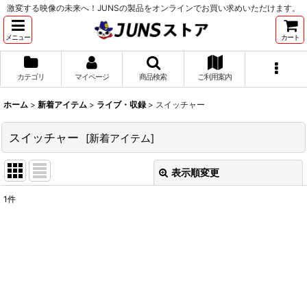
激変する映像の未来へ！JUNSの製品をオンラインでお買い求めいただけます。
メニュー
カート
カテゴリ
マイページ
商品検索
ご利用案内
ホーム
>
新着アイテム
>
ライブ・収録
>
スイッチャー
スイッチャー
[
新着アイテム
]
表示順変更
閉じる
1
件
表示数
:
並び順
:
絞り込む