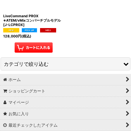
LiveCommand PROX
※ATEM/vMixコンバーチブルモデル
[
J-LCPROX
]
128,000
円
(税込)
カテゴリで絞り込む
ホーム
ライブ・収録 (全商品)
ショッピングカート
配信PC
マイページ
スイッチャー
お気に入り
テロップ・ポン出しプレイヤー
最近チェックしたアイテム
収録(レコーダー)