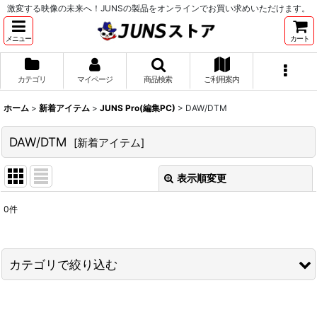
激変する映像の未来へ！JUNSの製品をオンラインでお買い求めいただけます。
メニュー
カート
カテゴリ
マイページ
商品検索
ご利用案内
ホーム
>
新着アイテム
>
JUNS Pro(編集PC)
>
DAW/DTM
DAW/DTM
[
新着アイテム
]
表示順変更
閉じる
0
件
表示数
:
並び順
:
カテゴリで絞り込む
絞り込む
JUNS Pro(編集PC) (全商品)