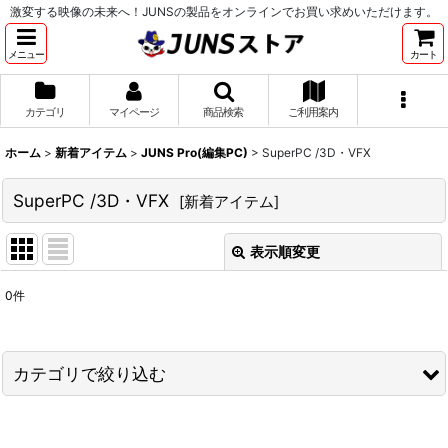
激変する映像の未来へ！JUNSの製品をオンラインでお買い求めいただけます。
メニュー
カート
カテゴリ
マイページ
商品検索
ご利用案内
ホーム
>
新着アイテム
>
JUNS Pro(編集PC)
>
SuperPC /3D・VFX
SuperPC /3D・VFX
[
新着アイテム
]
表示順変更
閉じる
0
件
表示数
:
並び順
:
カテゴリで絞り込む
絞り込む
JUNS Pro(編集PC) (全商品)